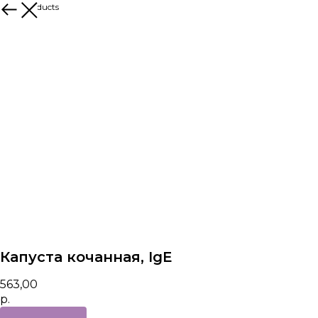
More products
Капуста кочанная, IgE
563,00
р.