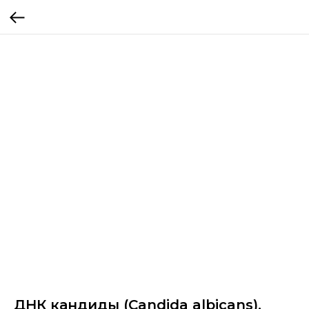
ДНК кандиды (Сandida albicans),