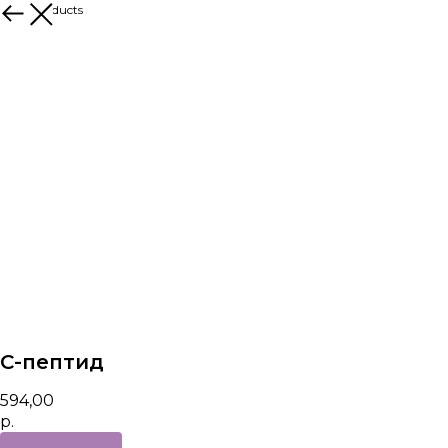
More products
C-пептид
594,00
р.