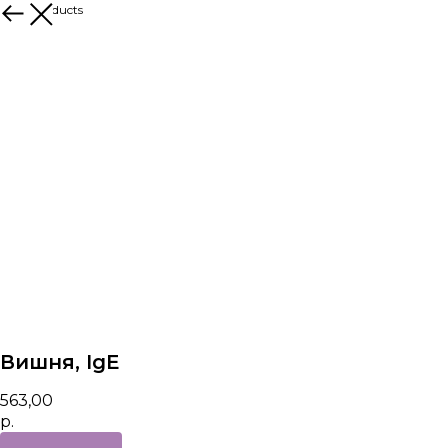
More products
Вишня, IgE
563,00
р.